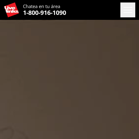
Chatea en
tu área
1-800-916-1090