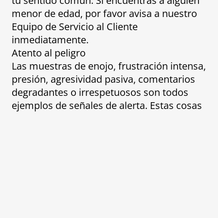
tu sentido común. Si encuentras a alguien
menor de edad, por favor avisa a nuestro
Equipo de Servicio al Cliente
inmediatamente.
Atento al peligro
Las muestras de enojo, frustración intensa,
presión, agresividad pasiva, comentarios
degradantes o irrespetuosos son todos
ejemplos de señales de alerta. Estas cosas
no son aceptables y no deben tolerarse ni
alentarse.
Tus sentimientos son tu mejor indicador
Si tienes la sensación de que algo no está
bien, nunca tendrás que continuar la
conversación”. No le debes nada a nadie y
siempre puedes cambiar de opinión. Su
seguridad o sensación de seguridad nunca