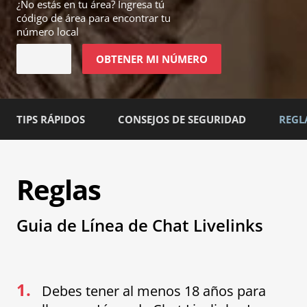
¿No estás en
tu área
? Ingresa tú
código de área para encontrar tu
número local
OBTENER MI NÚMERO
TIPS RÁPIDOS
CONSEJOS DE SEGURIDAD
REGL
Reglas
Guia de Línea de Chat Livelinks
1.
Debes tener al menos 18 años para