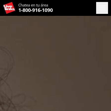
Chatea en
tu área
1-800-916-1090