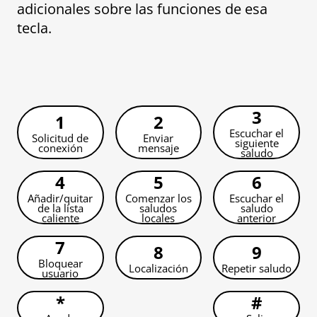
adicionales sobre las funciones de esa
tecla.
3
1
2
Escuchar el
Solicitud de
Enviar
siguiente
conexión
mensaje
saludo
4
5
6
Añadir/quitar
Comenzar los
Escuchar el
de la lista
saludos
saludo
caliente
locales
anterior
7
8
9
Bloquear
Localización
Repetir saludo
usuario
*
#