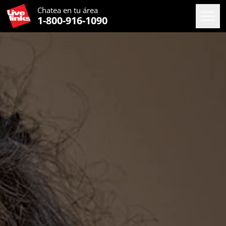
Chatea en
tu área
1-800-916-1090