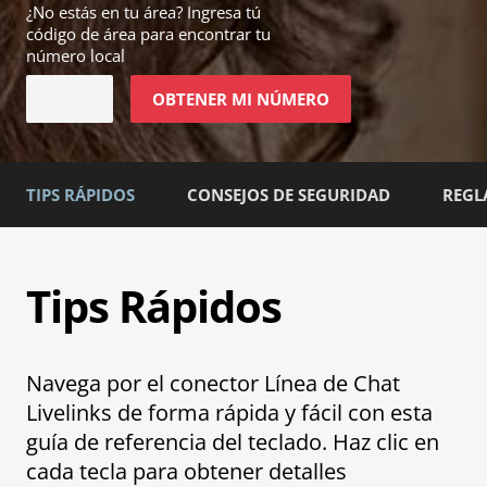
¿No estás en
tu área
? Ingresa tú
código de área para encontrar tu
número local
OBTENER MI NÚMERO
TIPS RÁPIDOS
CONSEJOS DE SEGURIDAD
REGL
Tips Rápidos
Navega por el conector Línea de Chat
Livelinks de forma rápida y fácil con esta
guía de referencia del teclado. Haz clic en
cada tecla para obtener detalles